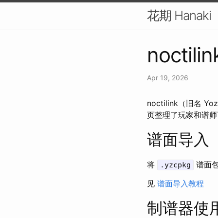
花期 Hanaki
noctilin
Apr 19, 2026
noctilink（旧名 Y
页整理了玩家和谱师
谱面导入
将
谱面包
.yzcpkg
见
谱面导入教程
制谱器使