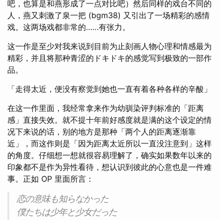
吧，也算是和燕形成了一点对比吧）然后同样的戏台不同的
人，燕又刺激了泉一把 (bgm38) 又引出了一场精彩的感情
戏。这两场戏都非常的……有张力。
这一作是至少对我来说到目前为止刻画人物心理和情感最为
精彩，并且将那种青涩的ドキドキ的感觉写到极致的一部作
品。
「走得太近，便没有察觉到她也一直有着各种各样的辛酸」
在这一作里面，我经常拿来作为幼驯染评判标准的「距离
感」直接失效。就不提十年前好感度就是满的这个设定的情
况下来说的话，别的地方是那种「两个人的距离逐渐靠
近」，而这作则是「因为距离太近所以一直没注意到」这样
的角度。仔细想一想就很容易理解了，确实如果数年以来的
印象都不是作为异性看待，想认识到彼此的心意也是一件难
事。正如 OP 里面所言：
恋の意味も知らなかった
僕たちは少年と少女だった