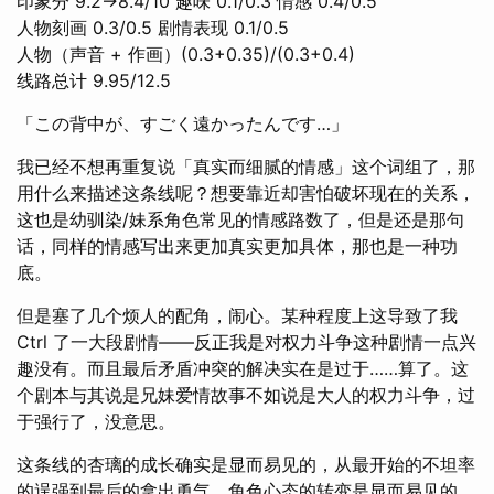
印象分 9.2→8.4/10 趣味 0.1/0.3 情感 0.4/0.5
人物刻画 0.3/0.5 剧情表现 0.1/0.5
人物（声音 + 作画）(0.3+0.35)/(0.3+0.4)
线路总计 9.95/12.5
「この背中が、すごく遠かったんです…」
我已经不想再重复说「真实而细腻的情感」这个词组了，那
用什么来描述这条线呢？想要靠近却害怕破坏现在的关系，
这也是幼驯染/妹系角色常见的情感路数了，但是还是那句
话，同样的情感写出来更加真实更加具体，那也是一种功
底。
但是塞了几个烦人的配角，闹心。某种程度上这导致了我
Ctrl 了一大段剧情——反正我是对权力斗争这种剧情一点兴
趣没有。而且最后矛盾冲突的解决实在是过于……算了。这
个剧本与其说是兄妹爱情故事不如说是大人的权力斗争，过
于强行了，没意思。
这条线的杏璃的成长确实是显而易见的，从最开始的不坦率
的逞强到最后的拿出勇气，角色心态的转变是显而易见的，