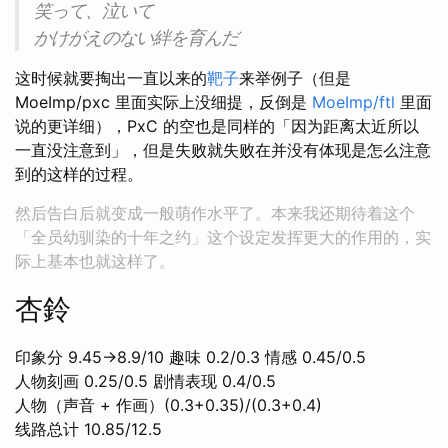
笑って、泣いて
かけがえのない絆を育んだ
这时候就要掏出一直以来的
靶子
来举例子（但是
MoeImp/pxc 里面实际上没细提，反倒是
MoeImp/ftl
里面
说的更详细），PxC 的空也是同样的「因为距离太近所以
一直没注意到」，但是失败就失败在并没有体现是怎么注意
到的这样的过程。
然后告白后就变成一般萌作水平了。本来我还期待着这个
「全员幼驯染的十年之约」这个设定发挥更大的作用的，实
际上基本也就这样了。
杏鈴
印象分 9.45→8.9/10 趣味 0.2/0.3 情感 0.45/0.5
人物刻画 0.25/0.5 剧情表现 0.4/0.5
人物（声音 + 作画）(0.3+0.35)/(0.3+0.4)
线路总计 10.85/12.5