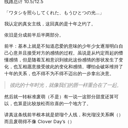
线路总计 10.5/12.5
「ワタシを照らしてくれた、もうひとつの光…」
我认定的真女主线，这回真的是十年之约了。
依旧是分成前半后半两部分。
前半：基本上就是不知道恋爱的意味的少年少女逐渐明白自
己心意并且接受对方的感情的过程。虽说是从约定而起的懵
懂感情，但是随着互相意识到彼此这份感情的形状发生了变
化，也互相愿意接受彼此的变化和感情。哪怕会破坏维持了
十年的关系，也不得不为不得不迈出的一步拿出决意。
彼此的十年时光，就像我们的唇一样重合在了一起。
然后就一转标准废萌（不是）有一说一这部分甜度还算可
以，也算是比较放松而欣喜的一个地方了。
讲真这条线前半根本就是碧瑠个人线，和光瑠没关系啊（）
而且废萌得不像 Clover Day’s（）