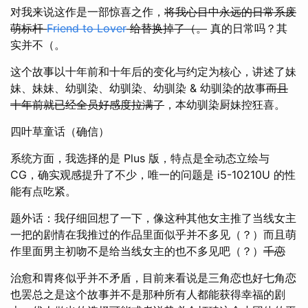
对我来说这作是一部惊喜之作，
将我心目中永远的日常系废
萌标杆
Friend to Lover
给替换掉了（。
真的日常吗？其
实并不（。
这个故事以十年前和十年后的变化与约定为核心，讲述了妹
妹、妹妹、幼驯染、幼驯染、幼驯染 & 幼驯染的故事
而且
十年前就已经全员好感度拉满了
，本幼驯染厨妹控狂喜。
四叶草童话（确信）
系统方面，我选择的是 Plus 版，特点是全动态立绘与
CG，确实观感提升了不少，唯一的问题是 i5-10210U 的性
能有点吃紧。
题外话：我仔细回想了一下，像这种其他女主推了当线女主
一把的剧情在我推过的作品里面似乎并不多见（？）而且萌
作里面男主初吻不是给当线女主的也不多见吧（？）
千恋
治愈和胃疼似乎并不矛盾，目前来看说是三角恋也好七角恋
也罢总之是这个故事并不是那种所有人都能获得幸福的剧