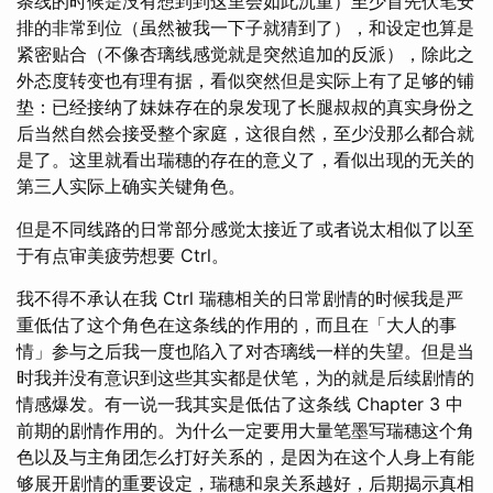
条线的时候是没有想到到这里会如此沉重）至少首先伏笔安
排的非常到位（虽然被我一下子就猜到了），和设定也算是
紧密贴合（不像杏璃线感觉就是突然追加的反派），除此之
外态度转变也有理有据，看似突然但是实际上有了足够的铺
垫：已经接纳了妹妹存在的泉发现了长腿叔叔的真实身份之
后当然自然会接受整个家庭，这很自然，至少没那么都合就
是了。这里就看出瑞穗的存在的意义了，看似出现的无关的
第三人实际上确实关键角色。
但是不同线路的日常部分感觉太接近了或者说太相似了以至
于有点审美疲劳想要 Ctrl。
我不得不承认在我 Ctrl 瑞穗相关的日常剧情的时候我是严
重低估了这个角色在这条线的作用的，而且在「大人的事
情」参与之后我一度也陷入了对杏璃线一样的失望。但是当
时我并没有意识到这些其实都是伏笔，为的就是后续剧情的
情感爆发。有一说一我其实是低估了这条线 Chapter 3 中
前期的剧情作用的。为什么一定要用大量笔墨写瑞穗这个角
色以及与主角团怎么打好关系的，是因为在这个人身上有能
够展开剧情的重要设定，瑞穗和泉关系越好，后期揭示真相