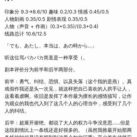
印象分 9.3→8.6/10 趣味 0.2/0.3 情感 0.45/0.5
人物刻画 0.35/0.5 剧情表现 0.35/0.5
人物（声音 + 作画）(0.3+0.35)/(0.3+0.4)
线路总计 10.6/12.5
「でも、あたし、本当は、あの時から…」
听这位骂バカバカ简直是一种享受（。
剧本评价分为前半和后半两部分。
前半：勇气、纠结、恐惧、以及失落（这个指的是燕）。真
戏假作我还是头一次见，就这样把自己喜欢的人拱手让人，
这看着虐啊。依旧是发挥了本作最为擅长的感情描写，让作
为观众的我也代入到了这几个人的心理当中，感受到了几个
人的纠结。
后半：超展开谢绝。都说了大人的权力斗争没意思……但是
这段剧情比上一条线还是好很多的。（虽然我推最开始那两