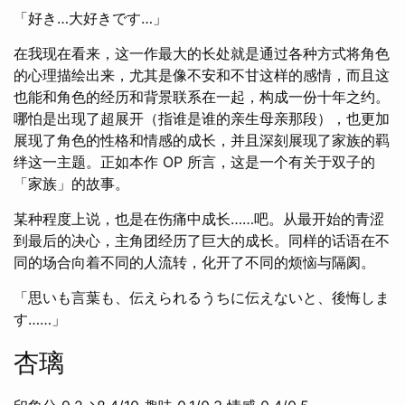
「好き…大好きです…」
在我现在看来，这一作最大的长处就是通过各种方式将角色
的心理描绘出来，尤其是像不安和不甘这样的感情，而且这
也能和角色的经历和背景联系在一起，构成一份十年之约。
哪怕是出现了超展开（指谁是谁的亲生母亲那段），也更加
展现了角色的性格和情感的成长，并且深刻展现了家族的羁
绊这一主题。正如本作 OP 所言，这是一个有关于双子的
「家族」的故事。
某种程度上说，也是在伤痛中成长……吧。从最开始的青涩
到最后的决心，主角团经历了巨大的成长。同样的话语在不
同的场合向着不同的人流转，化开了不同的烦恼与隔阂。
「思いも言葉も、伝えられるうちに伝えないと、後悔しま
す……」
杏璃