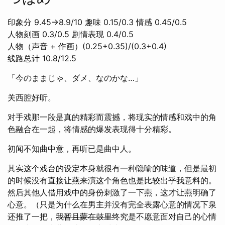
印象分 9.45→8.9/10 趣味 0.15/0.3 情感 0.45/0.5
人物刻画 0.3/0.5 剧情表现 0.4/0.5
人物（声音 + 作画）(0.25+0.35)/(0.3+0.4)
线路总计 10.8/12.5
「今のままじゃ、ダメ、なのかな…」
关西腔好听。
对手戏那一段是真的精彩而震撼，将现实的情感和戏中的角
色融合在一起，将情感的爆发表现得十分精彩。
初闻不知曲中意，再听已是曲中人。
其实这个戏台的设定本身就很有一种隐喻的味道，但是最初
的时候没有直接让燕来演这个角色也是比较出乎我意料的。
然后其他人借用戏中的身份刺激了一下燕，这才让燕明确了
心意。（只是为什么在男主并没有完全表露心意的情况下泉
还推了一把，
我暂且蒙在鼓里
终究是不愿意面对自己的心情