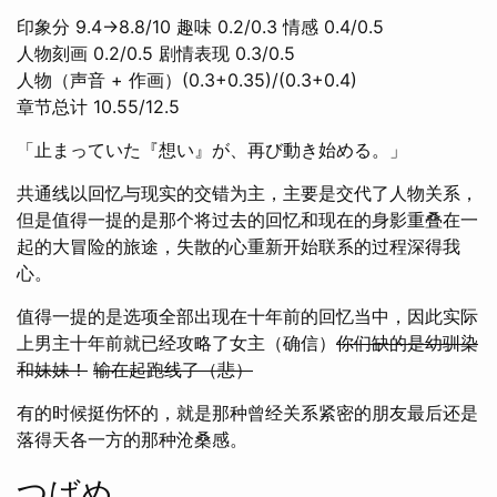
印象分 9.4→8.8/10 趣味 0.2/0.3 情感 0.4/0.5
人物刻画 0.2/0.5 剧情表现 0.3/0.5
人物（声音 + 作画）(0.3+0.35)/(0.3+0.4)
章节总计 10.55/12.5
「止まっていた『想い』が、再び動き始める。」
共通线以回忆与现实的交错为主，主要是交代了人物关系，
但是值得一提的是那个将过去的回忆和现在的身影重叠在一
起的大冒险的旅途，失散的心重新开始联系的过程深得我
心。
值得一提的是选项全部出现在十年前的回忆当中，因此实际
上男主十年前就已经攻略了女主（确信）
你们缺的是幼驯染
和妹妹！
输在起跑线了（悲）
有的时候挺伤怀的，就是那种曾经关系紧密的朋友最后还是
落得天各一方的那种沧桑感。
つばめ