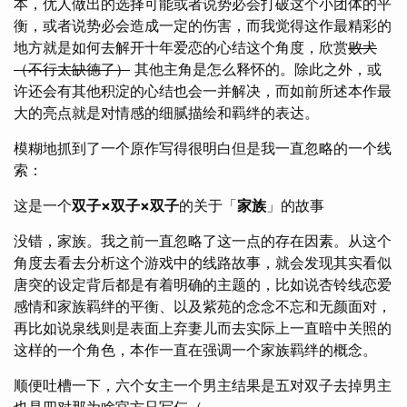
本，优人做出的选择可能或者说势必会打破这个小团体的平
衡，或者说势必会造成一定的伤害，而我觉得这作最精彩的
地方就是如何去解开十年爱恋的心结这个角度，欣赏
败犬
（不行太缺德了）
其他主角是怎么释怀的。除此之外，或
许还会有其他积淀的心结也会一并解决，而如前所述本作最
大的亮点就是对情感的细腻描绘和羁绊的表达。
模糊地抓到了一个原作写得很明白但是我一直忽略的一个线
索：
这是一个
双子×双子×双子
的关于「
家族
」的故事
没错，家族。我之前一直忽略了这一点的存在因素。从这个
角度去看去分析这个游戏中的线路故事，就会发现其实看似
唐突的设定背后都是有着明确的主题的，比如说杏铃线恋爱
感情和家族羁绊的平衡、以及紫苑的念念不忘和无颜面对，
再比如说泉线则是表面上弃妻儿而去实际上一直暗中关照的
这样的一个角色，本作一直在强调一个家族羁绊的概念。
顺便吐槽一下，六个女主一个男主结果是五对双子去掉男主
也是四对那为啥官方只写仨（。