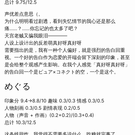
总计 9.75/12.5
声优差点意思（。
为什么明明看过剧透，看到失忆情节的我心还是那么
痛……？……你忘记的也太多了吧？
天宫老贼又骗我眼泪————
人设上设计出的反差萌真好呀真好呀
需要指出的是，我有一种个人偏好，就是强烈的告白回重
视。一个好的告白作为恋爱的开端会留下深刻的印象，甚至
是会给整个观感产生影响。在我个人感觉「真好呀真好呀」
的告白回一个是ピュア×コネクト的空，一个是这个。
めぐる
印象分 9.4→8.8/10 趣味 0.3/0.3 情感 0.3/0.5
人物刻画 0.3/0.5 剧情表现 0.2/0.5
人物（声音 + 作画）(0.2+0.2)/(0.3+0.4)
总计 10.3/12.5
这条线甜炸，我觉得不需要多说什么，吃糖就完事了