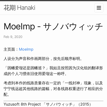
花期 Hanaki
MoeImp - サノバウィッチ
Feb 9, 2020
主页面：
MoeImp
人设分为声音和作画两部分，按先后顺序标明。
「因幡爱瑠还是因幡巡？」我姑且按照因为汉化组的翻译形
成的个人习惯依旧使用爱瑠这一称呼。
考虑到本作的线路质量存在一定的「一线封神」现象，以及
宁宁线远超其他线路的篇幅，对各线路权重进行了相应的分
配。
Yuzusoft 8th Project 「サノバウィッチ」（2015）