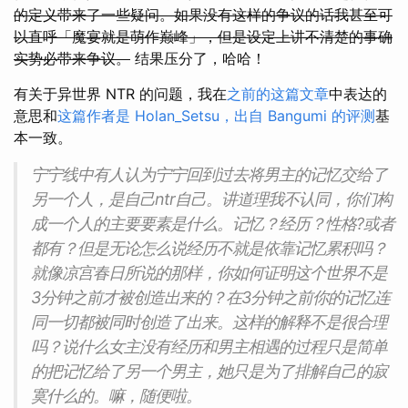
的定义带来了一些疑问。如果没有这样的争议的话我甚至可
以直呼「魔宴就是萌作巅峰」，但是设定上讲不清楚的事确
实势必带来争议。
结果压分了，哈哈！
有关于异世界 NTR 的问题，我在
之前的这篇文章
中表达的
意思和
这篇作者是 Holan_Setsu，出自 Bangumi 的评测
基
本一致。
宁宁线中有人认为宁宁回到过去将男主的记忆交给了
另一个人，是自己ntr自己。讲道理我不认同，你们构
成一个人的主要要素是什么。记忆？经历？性格?或者
都有？但是无论怎么说经历不就是依靠记忆累积吗？
就像凉宫春日所说的那样，你如何证明这个世界不是
3分钟之前才被创造出来的？在3分钟之前你的记忆连
同一切都被同时创造了出来。这样的解释不是很合理
吗？说什么女主没有经历和男主相遇的过程只是简单
的把记忆给了另一个男主，她只是为了排解自己的寂
寞什么的。嘛，随便啦。