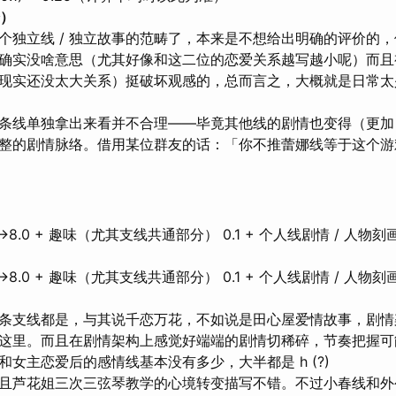
分）
个独立线 / 独立故事的范畴了，本来是不想给出明确的评价的
确实没啥意思（尤其好像和这二位的恋爱关系越写越小呢）而且
现实还没太大关系）挺破坏观感的，总而言之，大概就是日常太
条线单独拿出来看并不合理——毕竟其他线的剧情也变得（更加
整的剧情脉络。借用某位群友的话：「你不推蕾娜线等于这个游
8.0 + 趣味（尤其支线共通部分） 0.1 + 个人线剧情 / 人物刻画 
8.0 + 趣味（尤其支线共通部分） 0.1 + 个人线剧情 / 人物刻画 
条支线都是，与其说千恋万花，不如说是田心屋爱情故事，剧情
这里。而且在剧情架构上感觉好端端的剧情切稀碎，节奏把握可
女主恋爱后的感情线基本没有多少，大半都是 h (?)
且芦花姐三次三弦琴教学的心境转变描写不错。不过小春线和外