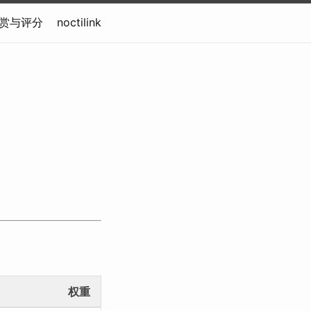
人欣赏与评分
noctilink
权重