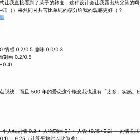
式让我直接看到了茉子的转变，这种设计会让我露出慈父笑的啊
神冲击（）果然同甘共苦比单纯的糖分给我的观感更好（？
里
 情感 0.2/0.5 趣味 0.0/0.3
物刻画 0.2/0.5
+0.4)
点脱线，而且 500 年的爱恋这个概念我也没有「太多」实感。E
 个人线剧情 0.2 + 人物刻画 0.1 + 人设 (0.15+0.2) + 剧情关
0.1) = 9.25（计算平均时以此为准）