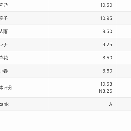
芳乃
10.50
茉子
10.95
丛雨
9.50
レナ
9.25
芦花
8.50
小春
8.60
10.58
体评分
N8.26
Rank
A