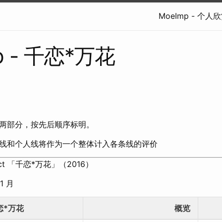
MoeImp - 个
p - 千恋*万花
两部分，按先后顺序标明。
线和个人线将作为一个整体计入各条线的评价
roject 「千恋*万花」（2016）
1 月
恋*万花
概览