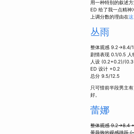
用一种特别的叙述方
ED 给了我一点精
上调分数的理由在
这
丛雨
整体观感 9.2→8.4/10
剧情表现 0.1/0.5 人
人设 (0.2+0.2)/(0.3
ED 设计 +0.2
总分 9.5/12.5
只可惜前半段男主有
好。
蕾娜
整体观感 9.2→8.4 +
景导致的观感跳跃 (-